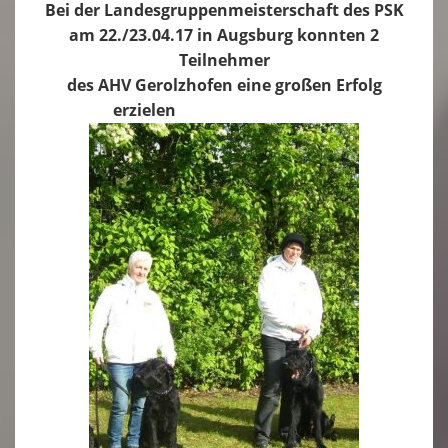
Bei der Landesgruppenmeisterschaft des PSK
am 22./23.04.17 in Augsburg konnten 2
THS
▼
Teilnehmer
Welpenspielstunde
des AHV Gerolzhofen eine großen Erfolg
erzielen
Hunde Grundkurs
Fortgeschrittenen Kurs
Begleithunde
▼
Chronik
Gästebuch
Impressum
Links