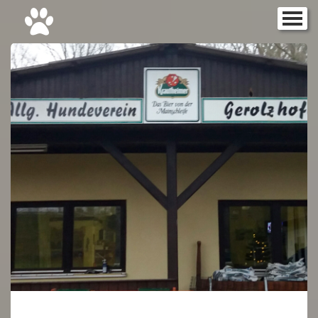
Startseite
▼
Aktuelles
Galerie
▼
Rally Obedience
▼
Gebrauchshunde
▼
Termine/Ergebnisse 2017
Termine/Ergebnisse 2018
Ergebnisse/Termine 2019
Termine/Ergebnisse 2022
Termine/Ergebnisse 2023
Termine/Ergebnisse 2024