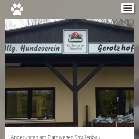
Startseite
▼
Aktuelles
Galerie
▼
2021
▼
2020
▼
2019
▼
IFH1 Gerolzhofen 15.09.19
2018
▼
2017
▼
2016
▼
Gebrauchshundesport
▼
Änderungen am Platz wegen Straßenbau