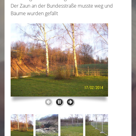
2015
Der Zaun an der Bundesstraße musste weg und
Bäume wurden gefällt
Gebrauchshundesport
Ältere Veranstaltungen
▼
Frühjahrsprüfung 2013
Änderungen am Platz wegen Straßenbau
Herbstprüfung 2009
Rally Obedience
▼
Gebrauchshunde
▼
THS
▼
Welpenspielstunde
Hunde Grundkurs