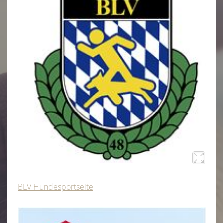
Begleithunde
▼
Chronik
Gästebuch
Impressum
Links
BLV Hundesportseite