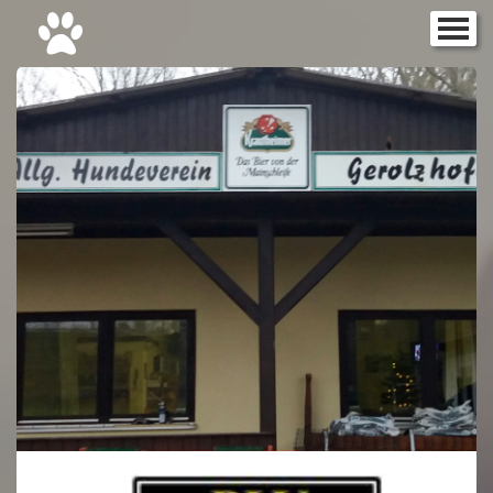
Startseite
▼
Aktuelles
Galerie
▼
Rally Obedience
▼
Gebrauchshunde
▼
THS
▼
Welpenspielstunde
Hunde Grundkurs
Fortgeschrittenen Kurs