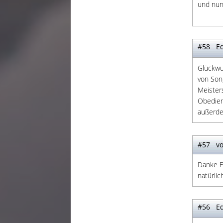
und nun 
#58 Ed
Glückwun
von Sonj
Meisters
Obedien
außerde
#57 vo
Danke E
natürli
#56 Ed