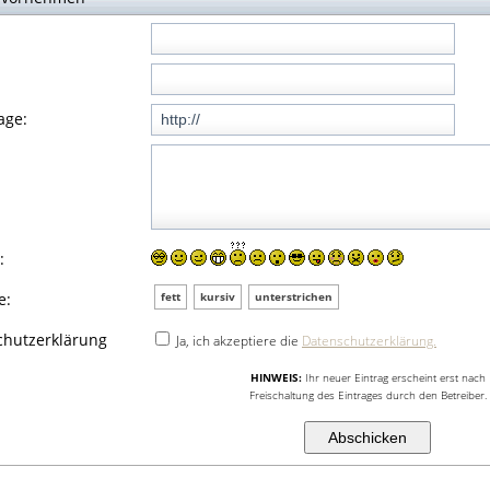
ge:
:
:
e:
fett
kursiv
unterstrichen
chutzerklärung
Ja, ich akzeptiere die
Datenschutzerklärung.
HINWEIS:
Ihr neuer Eintrag erscheint erst nach
Freischaltung des Eintrages durch den Betreiber.