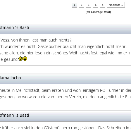
1
2
3
4
5
Nächste »
(70 Einträge total)
fmann`s Basti
Voss, von Ihnen liest man auch nichts?!
ch wundert es nicht, Gästebücher braucht man eigentlich nicht mehr..
che allen, die hier lesen ein schönes Weihnachtsfest, egal wie immer i
lle gesund.
lamallacha
 heute in Mellrichstadt, beim ersten und wohl einzigem RO-Turnier in d
 gesehen, ab wo waren die vom neuen Verein, die doch angeblich die Ei
fmann´s Basti
e früher auch viel in den Gästebüchern rumgestöbert. Das Schreiben i