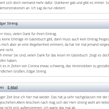
siert sich doch niemand mehr dafür. Stänkerer gab und gibt es immer. S
emonstrationen an. Ich sag da nur-Idioten!
gar Streng
rr Voss, vielen Dank für Ihren Eintrag.
 keine Einträge im Gästebuch gibt, dann muss auch kein Eintrag freiges
 mich aber an eine Begebenheit erinnern, da hat mir mal jemand vorgewo
mt nicht.
h immer Sie sind, vielen Dank für das lesen im Gästebuch. Zeigt es do
ofen haben.
st es in Zeiten von Corona etwas schwierig, das Vereinsleben zu gestalt
undlichen Grüßen, Edgar Streng
ss
E-Mail
ger Zeit lese ich hier mal wieder. Das hat ja sehr nachgelassen mit der
geschehen.Allem Anschein nach mag sich der Herr streng wohl am liebst
gar nicht erst aufgenommen. Ich warte das mal ab.