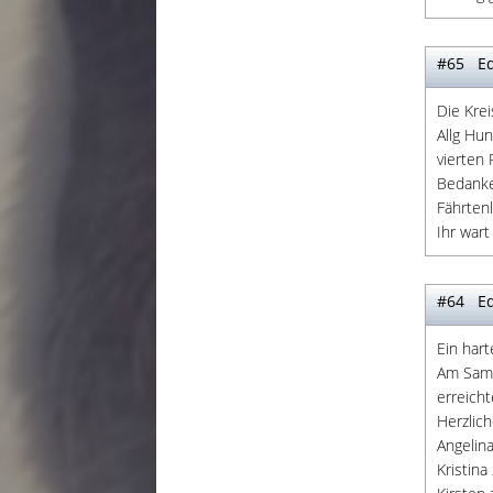
#65 Ed
Die Kre
Allg Hu
vierten 
Bedanke
Fährten
Ihr wart
#64 Ed
Ein har
Am Sams
erreicht
Herzlic
Angelina
Kristina