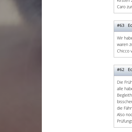
Kirsten 
Caro zu
#63 Ed
Wir hab
waren zw
Chicco v
#62 Ed
Die Frü
alle ha
Begleit
bissche
die Fäh
Also no
Prüfungs