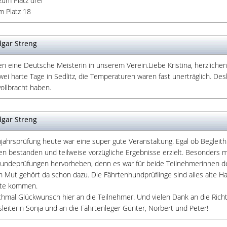
zum Platz drei
m Platz 18
gar Streng
en eine Deutsche Meisterin in unserem Verein.Liebe Kristina, herzliche
ei harte Tage in Sedlitz, die Temperaturen waren fast unerträglich. Des
ollbracht haben.
gar Streng
hjahrsprüfung heute war eine super gute Veranstaltung. Egal ob Beglei
ben bestanden und teilweise vorzügliche Ergebnisse erzielt. Besonders
hundeprüfungen hervorheben, denn es war für beide Teilnehmerinnen de
n Mut gehört da schon dazu. Die Fährtenhundprüflinge sind alles alte 
rte kommen.
chmal Glückwunsch hier an die Teilnehmer. Und vielen Dank an die Richt
leiterin Sonja und an die Fährtenleger Günter, Norbert und Peter!