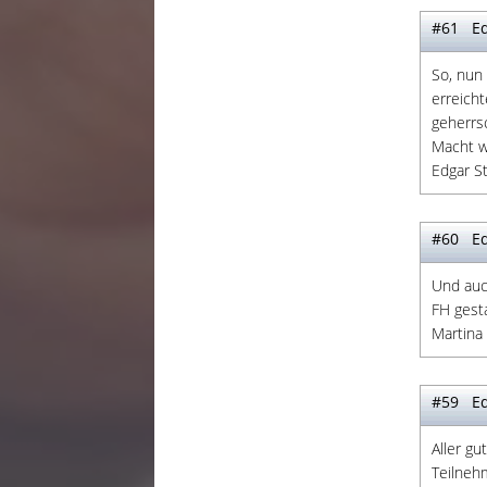
#61 Ed
So, nun
erreich
geherrsch
Macht we
Edgar St
#60 Ed
Und auch
FH gest
Martina
#59 Ed
Aller gu
Teilneh