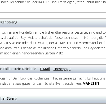
noch Teilnehmer bei der KA FH 1 und Kreissieger (Peter Schulz mit Ghost
gar Streng
sch an alle Hundeführer, die bisher überregional gestartet sind und to
a, die auf der Bay. Meisterschaft der Riesenschnauzer in Nürnberg die P
chaft startete oder dann Walter, der als Meister und Vizemeister bei de
ce abräumte. Ebenso wurde Kristina Unterfr Meisterin und BayMeisterin
m noch einen hervoragenden vierten Platz.
n Falkenstein Reinhold
E-Mail
Homepage
dgar für Dein Lob, das Küchenteam hat es gerne gemacht. Es freut un
ch wieder etwas gutes für das nächste Event ausdenken.
MAHLZEIT
gar Streng