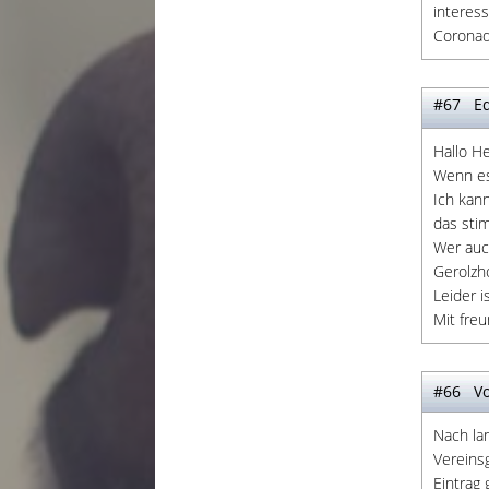
interes
Coronad
#67 Ed
Hallo He
Wenn es
Ich kann
das stim
Wer auc
Gerolzh
Leider i
Mit fre
#66 Vo
Nach lan
Vereins
Eintrag 