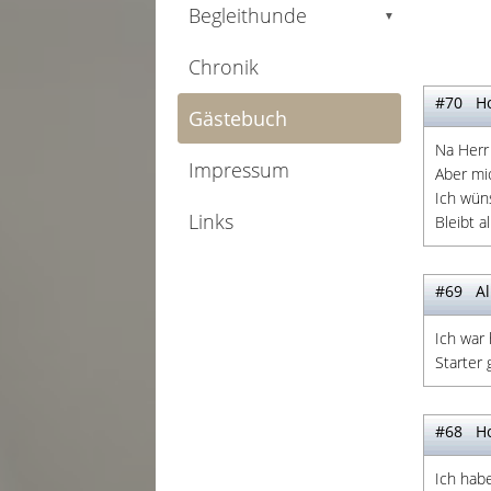
Begleithunde
▼
Chronik
#70 Ho
Gästebuch
Na Herr 
Impressum
Aber mi
Ich wüns
Links
Bleibt a
#69 Al
Ich war
Starter
#68 Ho
Ich hab