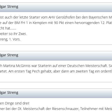
gar Streng
 ist auch der letzte Starter vom AHV Gerolzhofen bei den Bayerischen Me
te auf der BM FH 1 in Kempten mit 90 Pkt einen hervorragenden 12. Pl
t hat........
iter so ihr Zwei.
reng, 1. Vors.
gar Streng
 Martina McGinnis war Starterin auf einer Deutschen Meisterschaft. Sie
artet. Am ersten Tag Pech gehabt, aber dann am zweiten Tag ein ordent
gar Streng
ten Dinge sind drei!
mer bei der Dt. Meisterschaft der Riesenschnauzer, Teilnehmer mit Meist